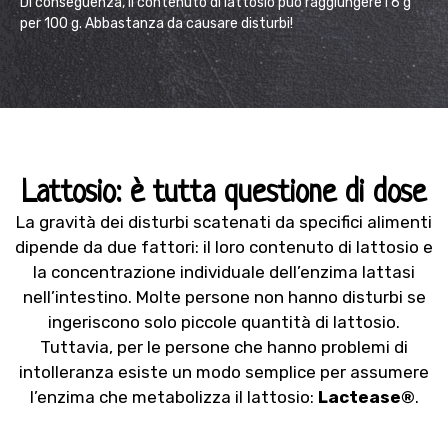
Di conseguenza, il contenuto di lattosio può raggiungere i 6 g
per 100 g. Abbastanza da causare disturbi!
Lattosio: è tutta questione di dose
La gravità dei disturbi scatenati da specifici alimenti
dipende da due fattori: il loro contenuto di lattosio e
la concentrazione individuale dell’enzima lattasi
nell’intestino. Molte persone non hanno disturbi se
ingeriscono solo piccole quantità di lattosio.
Tuttavia, per le persone che hanno problemi di
intolleranza esiste un modo semplice per assumere
l’enzima che metabolizza il lattosio:
Lactease®
.