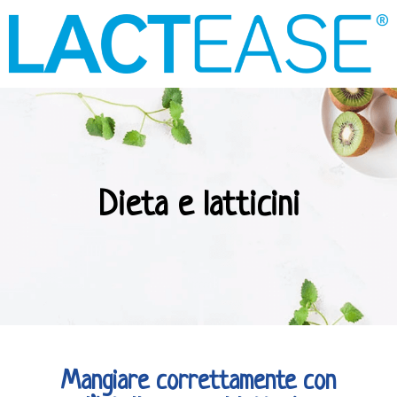
Dieta e latticini
Mangiare correttamente con