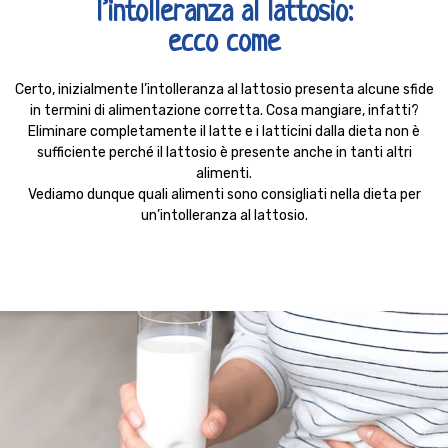
l’intolleranza al lattosio:
ecco come
Certo, inizialmente l’intolleranza al lattosio presenta alcune sfide
in termini di alimentazione corretta. Cosa mangiare, infatti?
Eliminare completamente il latte e i latticini dalla dieta non è
sufficiente perché il lattosio è presente anche in tanti altri
alimenti.
Vediamo dunque quali alimenti sono consigliati nella dieta per
un’intolleranza al lattosio.