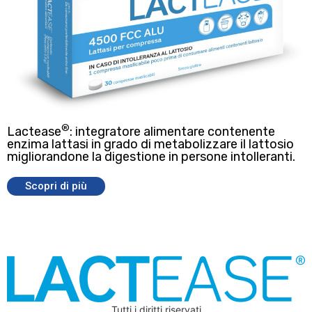
®
Lactease
: integratore alimentare contenente
enzima lattasi in grado di metabolizzare il lattosio
migliorandone la digestione in persone intolleranti.
Scopri di più
Tutti i diritti riservati