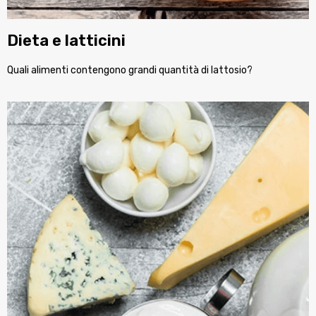
Dieta e latticini
Quali alimenti contengono grandi quantità di lattosio?