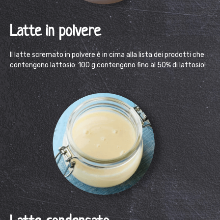
Latte in polvere
Il latte scremato in polvere è in cima alla lista dei prodotti che
contengono lattosio: 100 g contengono fino al 50% di lattosio!