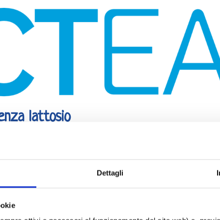
enza lattosio
Dettagli
ookie