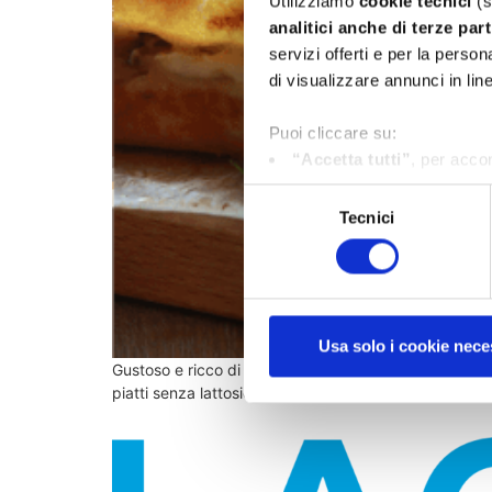
Utilizziamo
cookie tecnici
(s
analitici
anche di terze part
servizi offerti e per la perso
di visualizzare annunci in lin
Puoi cliccare su:
“Accetta tutti”
, per accon
di marketing e profilazione);
Selezione
"Usa solo i cookie neces
Tecnici
del
“Personalizza”
, per espr
consenso
Per maggiori informazioni, 
Usa solo i cookie nece
Gustoso e ricco di fragranze, questo piatto è pensato 
piatti senza lattosio, infatti, è sicuramente uno tra i p