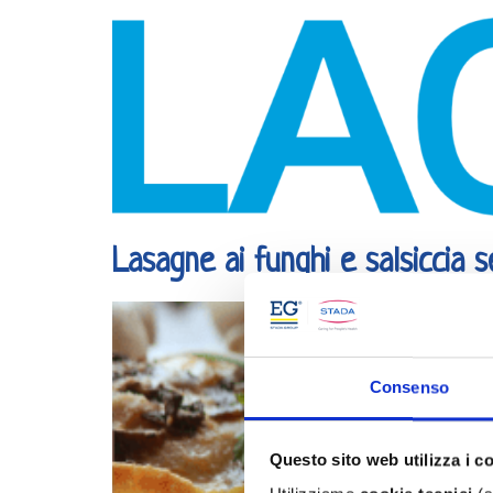
Lasagne ai funghi e salsiccia s
Consenso
Questo sito web utilizza i c